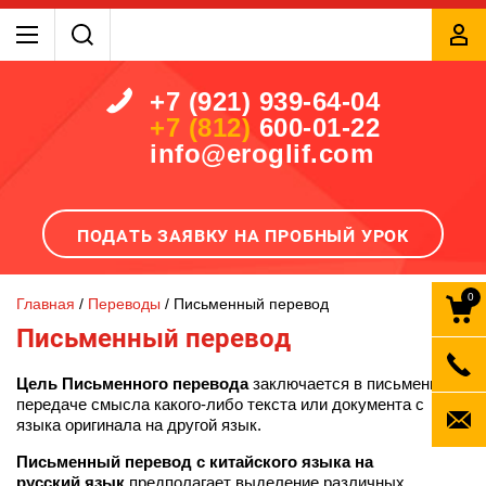
+7 (921) 939-64-04
+7 (812)
600-01-22
info@eroglif.com
ПОДАТЬ ЗАЯВКУ НА ПРОБНЫЙ УРОК
0
Главная
 / 
Переводы
 / 
Письменный перевод
Письменный перевод
Цель Письменного перевода
заключается в письменной
передаче смысла какого-либо текста или документа с
языка оригинала на другой язык.
Письменный перевод с китайского языка на
русский
язык
предполагает выделение различных