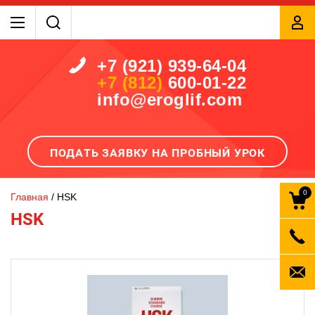
+7 (921) 939-64-04
+7 (812)
600-01-22
info@eroglif.com
ПОДАТЬ ЗАЯВКУ НА ПРОБНЫЙ УРОК
0
Главная
 / 
HSK
HSK