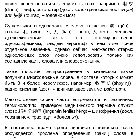
может использоваться в других словах, например, 电梯
(diàntī) – лифт, эскалатор (досл. «электрическая лестница»)
или 头脑 (tóunǎo) – головной мозг.
Существуют и односложные слова, такие как 狗 (gǒu) –
собака, 我 (wǒ) – я, 天 (tiān) – небо, 人(rén) – человек.
Древнекитайский язык был преимущественно
одноморфемным, каждый иероглиф в нем имел свое
отдельное значение, однако сейчас множество старых
односложных слов можно использовать только как
составную часть слова или словосочетания.
Также широкое распространение в китайском языке
получили многосложные слова, в составе которых может
быть 3 и более иероглифов, например, 收音机(shōyīnjī)–
радиоприемник (досл. «принимающее звук устройство»).
Многосложные слова часто встречаются в различных
терминологиях, примером медицинского термина служит
слово 精神分裂症 (jīngshén fēnlièzhèng) – шизофрения (досл.
«сознание», «распад», «болезнь»).
В настоящее время среди лингвистов довольно часто
обсуждается проблема определения границ слова в