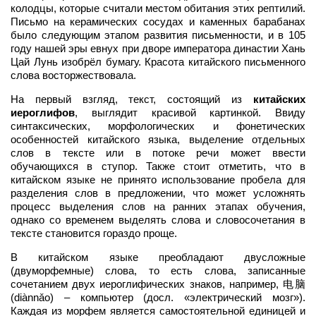
колодцы, которые считали местом обитания этих рептилий.
Письмо на керамических сосудах и каменных барабанах
было следующим этапом развития письменности, и в 105
году нашей эры евнух при дворе императора династии Хань
Цай Лунь изобрёл бумагу. Красота китайского письменного
слова восторжествовала.
На первый взгляд, текст, состоящий из
китайских
иероглифов
, выглядит красивой картинкой. Ввиду
синтаксических, морфологических и фонетических
особенностей китайского языка, выделение отдельных
слов в тексте или в потоке речи может ввести
обучающихся в ступор. Также стоит отметить, что в
китайском языке не принято использование пробела для
разделения слов в предложении, что может усложнять
процесс выделения слов на ранних этапах обучения,
однако со временем выделять слова и словосочетания в
тексте становится гораздо проще.
В китайском языке преобладают двусложные
(двуморфемные) слова, то есть слова, записанные
сочетанием двух иероглифических знаков, например, 电脑
(diànnǎo) – компьютер (досл. «электрический мозг»).
Каждая из морфем является самостоятельной единицей и