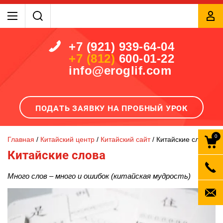
+7 (921) 939-64-04
+7 (812)
600-01-22
info@eroglif.com
ПОДАТЬ ЗАЯВКУ НА ПРОБНЫЙ УРОК
0
Главная
 / 
Китайский центр
 / 
Китайский сайт
 / 
Китайские слова
Китайские слова
Много слов
–
много и ошибок (китайская мудрость)