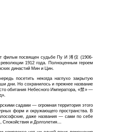
тот фильм посвящен судьбе Пу И 溥仪 (1906-
е революции 1912 года. Полноценным героем
рских династий Мин и Цин.
редь посетить некогда наглухо закрытую
аши дни. Но сохранилось и прежнее название
есто обитания Небесного Императора, «禁» —
д».
орскими садами — огромная территория этого
турных форм и окружающего пространства. В
философские, даже названия — сами по себе
ы, Спокойствия и Долголетия…
м комплексе нет ни одной печи: помещения