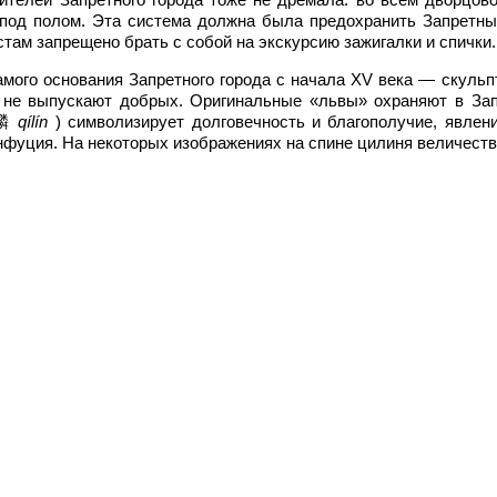
под полом. Эта система должна была предохранить Запретный 
истам запрещено брать с собой на экскурсию зажигалки и спички.
мого основания Запретного города с начала XV века — скульп
и не выпускают добрых. Оригинальные «львы» охраняют в За
麒麟
qílín
) символизирует долговечность и благополучие, явлен
фуция. На некоторых изображениях на спине цилиня величеств