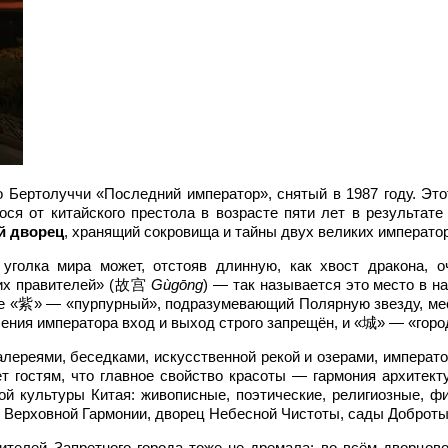
 Бертолуччи «Последний император», снятый в 1987 году. Э
ося от китайского престола в возрасте пяти лет в результат
й дворец
, хранящий сокровища и тайны двух великих императо
ка мира может, отстояв длинную, как хвост дракона, оче
них правителей» (故宫
Gùgōng
) — так называется это место в н
где «紫» — «пурпурный», подразумевающий Полярную звезду, м
ения императора вход и выход строго запрещён, и «城» — «горо
лереями, беседками, искусственной рекой и озерами, императ
т гостям, что главное свойство красоты — гармония архитек
й культуры Китая: живописные, поэтические, религиозные, 
и Верховной Гармонии, дворец Небесной Чистоты, сады Доброт
елей Запретного города тоже не дремала: во всём дворцово