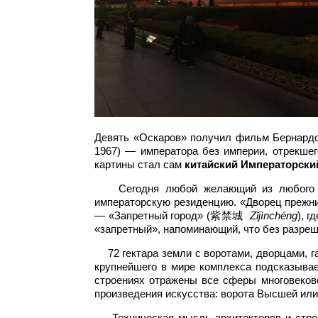
Девять «Оскаров» получил фильм Бернардо
1967) — императора без империи, отрекшег
картины стал сам
китайский
Императорски
Сегодня любой желающий из любого угол
императорскую резиденцию. «Дворец преж
— «Запретный город» (紫禁城
Zǐjìnchéng
), 
«запретный», напоминающий, что без разреш
72 гектара земли с воротами, дворцами, га
крупнейшего в мире комплекса подсказывае
строениях отражены все сферы многовеково
произведения искусства: ворота Высшей ил
Техническая мысль архитекторов и строит