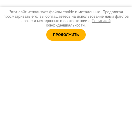
Этот сайт использует файлы cookie и метаданные. Продолжая
просматривать его, вы соглашаетесь на использование нами файлов
cookie и метаданных в соответствии с
Политикой
конфиденциальности
.
ПРОДОЛЖИТЬ
Адреc:
Санкт-Петербург, ул. Б.Морская 9, оф.46
Принимаем оплату:
Время работы:
Будни 12:00-20:30; Суббота 10.00-18.00
Лицензия:
№Л035-01271-78/02179976